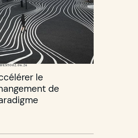
IFESTO
02.06.26
ccélérer le
hangement de
aradigme