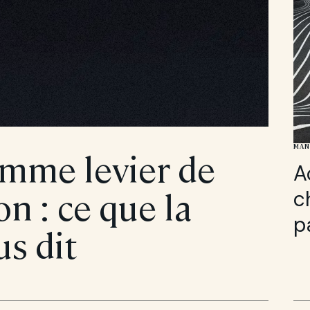
MAN
omme levier de
A
 : ce que la
c
p
s dit