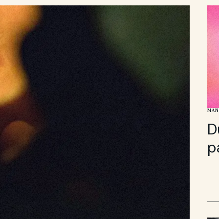
MAN
D
p