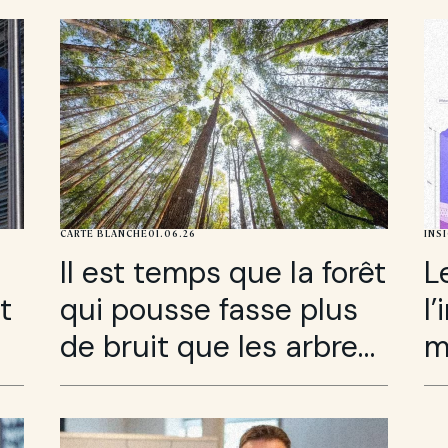
CARTE BLANCHE
01.06.26
INS
Il est temps que la forêt
L
t
qui pousse fasse plus
l
de bruit que les arbres
m
qui tombent