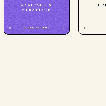
ANALYSES &
CR
STRATÉGIE
CLICK TO SEE MORE